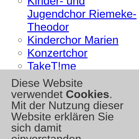
Kinder- und
Jugendchor Riemeke-
Theodor
Kinderchor Marien
Konzertchor
TakeT!me
Anmeldung zur
Diese Website
Schnupperstunde
verwendet
Cookies
.
JeKits
Mit der Nutzung dieser
Website erklären Sie
Termine
sich damit
Aktuelles
einverstanden.